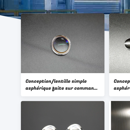
Conception/lentille simple
Concep
asphérique faite sur commande
asphér
PMMA sans couleur AR
de l'AR
d'OEM/ODM enduisant le
diamètre de Ø25.8MM