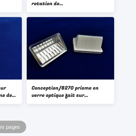
rotation de
conception/d'optique PMMA
ar
Ø40 heure de diamant à
mande
lentilles de Fresnel faite sur
commande d'OEM/ODM
sur
Conception/B270 prisme en
me de
verre optique fait sur
on
commande HR+ AL Coating +
usine de lentille optique de
peinture
Des pages