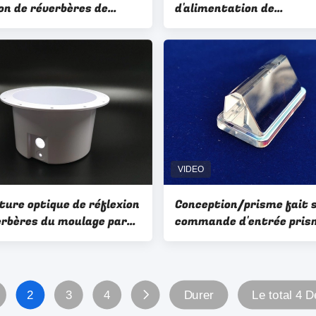
ion de réverbères de
d'alimentation de
tion/fait sur commande
conception/d'énergie de
/ODM LED/ANIMAL
réverbères du moulage p
ER blancs 52.5x33.6x11
injection faite sur com
d'OEM/ODM LED
ture optique de réflexion
Conception/prisme fait 
erbères du moulage par
commande d'entrée pris
on LED
revêtement d'illuminati
d'heure + d'AF
2
3
4
Durer
Le total 4 