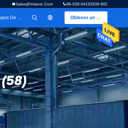
Sales@vstarsc.com
86-028-64192839-802
A Propos De Nous
Obtenez un devis
描述
描述
 (58)