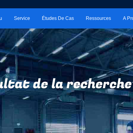
u
Service
Études De Cas
Ressources
ltat de la recherche