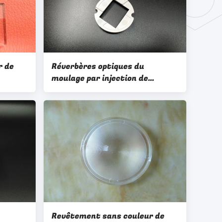
r de
Réverbères optiques du
moulage par injection de
MMA
conception/épaisseur faite sur
iamant
commande d'OEM/ODM 2.1MM
LED isolant le riz de couverture
resnel
Revêtement sans couleur de