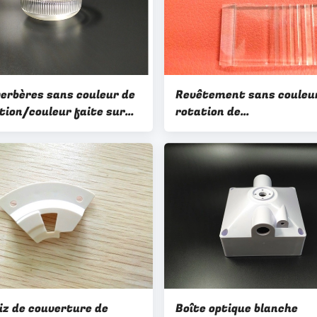
verbères sans couleur de
Revêtement sans couleu
tion/couleur faite sur
rotation de
nde LED d'OEM/ODM
conception/d'optique P
circuitent le PC Ø95 de
49.75x30x1.5 heure de d
ture
de plaque guide fait sur
commande d'OEM/ODM F
riz de couverture de
Boîte optique blanche