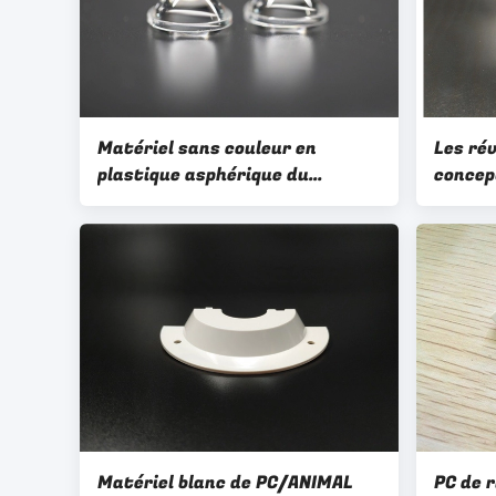
Matériel sans couleur en
Les ré
plastique asphérique du
concep
condensateur de
comma
conception/diamètre fait sur
court-
commande d'OEM/ODM
couver
Ø21.2MM PMMA
Matériel blanc de PC/ANIMAL
PC de 