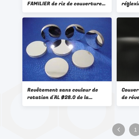
FAMILIER de riz de couverture
réflex
de réflexion de réverbères de
concep
conception/fait sur commande
d'OEM
d'OEM/ODM LED
FAMILI
Revêtement sans couleur de
Couver
rotation d'AL Ø28.0 de la
de rév
fenêtre ZEONEX de prototype
injecti
de coupe de
conception/d'optique diamant
fait sur commande d'OEM/ODM
1
ROHS