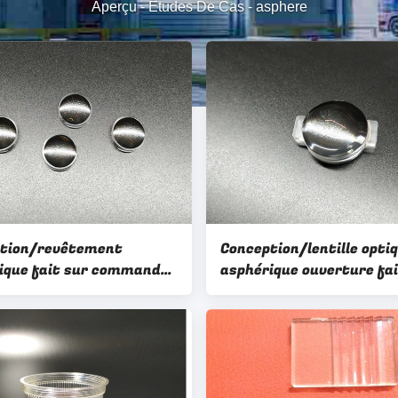
Aperçu
-
Études De Cas
-
asphere
tion/revêtement
Conception/lentille opti
ique fait sur commande
asphérique ouverture fai
 de lentille optique
commande de l'espace li
Ø19.5