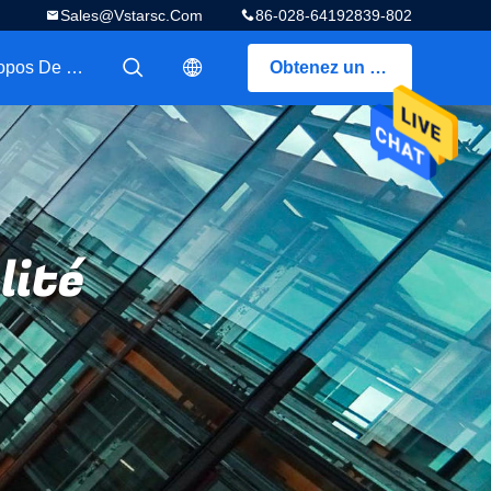
Sales@vstarsc.com
86-028-64192839-802
A Propos De Nous
Obtenez un devis
描述
描述
lité