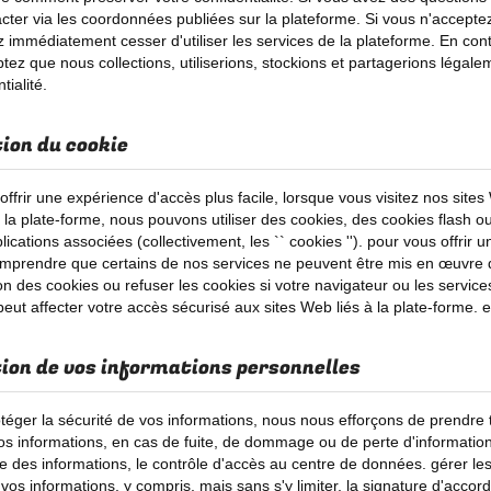
cter via les coordonnées publiées sur la plateforme. Si vous n'acceptez
 immédiatement cesser d'utiliser les services de la plateforme. En contin
tez que nous collections, utiliserions, stockions et partagerions légal
tialité.
tion du cookie
ffrir une expérience d'accès plus facile, lorsque vous visitez nos sites 
r la plate-forme, nous pouvons utiliser des cookies, des cookies flash ou
ications associées (collectivement, les `` cookies ''). pour vous offrir 
omprendre que certains de nos services ne peuvent être mis en œuvre qu'
ion des cookies ou refuser les cookies si votre navigateur ou les servic
eut affecter votre accès sécurisé aux sites Web liés à la plate-forme. et
ion de vos informations personnelles
otéger la sécurité de vos informations, nous nous efforçons de prendre
os informations, en cas de fuite, de dommage ou de perte d'informations
e des informations, le contrôle d'accès au centre de données. gérer les
os informations, y compris, mais sans s'y limiter, la signature d'accord