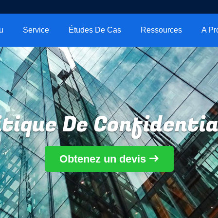
u
Service
Études De Cas
Ressources
itique De Confidentia
Obtenez un devis