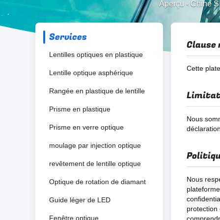
Aperçu
-
Chine S
Services
Clause 
Lentilles optiques en plastique
Cette plate
Lentille optique asphérique
Rangée en plastique de lentille
Limitat
Prisme en plastique
Nous somm
Prisme en verre optique
déclaratio
moulage par injection optique
Politiq
revêtement de lentille optique
Nous respe
Optique de rotation de diamant
plateforme
confidentia
Guide léger de LED
protection
Fenêtre optique
comprendre