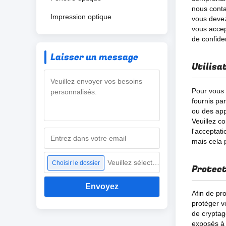
nous conta
Impression optique
vous devez
vous accep
de confiden
Laisser un message
Utilisa
Pour vous o
fournis pa
ou des appl
Veuillez c
l'acceptat
mais cela p
Veuillez sélectionner un fichier
Choisir le dossier
Protect
Envoyez
Afin de pr
protéger v
de cryptag
exposés à v