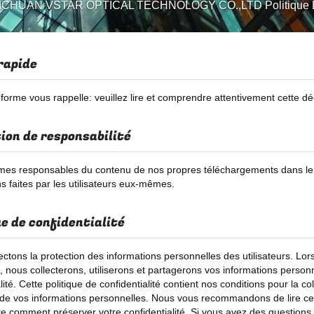
ICHUAN VSTAR OPTICAL TECHNOLOGY CO.,LTD Politique De 
rapide
forme vous rappelle: veuillez lire et comprendre attentivement cette décl
ion de responsabilité
es responsables du contenu de nos propres téléchargements dans le
ns faites par les utilisateurs eux-mêmes.
ue de confidentialité
ctons la protection des informations personnelles des utilisateurs. Lorsq
, nous collecterons, utiliserons et partagerons vos informations person
lité. Cette politique de confidentialité contient nos conditions pour la coll
 de vos informations personnelles. Nous vous recommandons de lire cett
 comment préserver votre confidentialité. Si vous avez des questions su